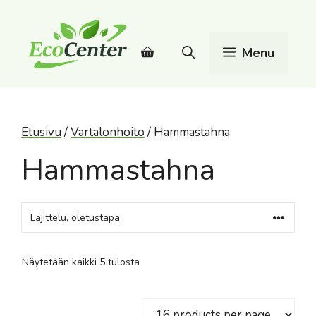
Siirry
sisältöön
Menu
Etusivu
/
Vartalonhoito
/ Hammastahna
Hammastahna
Näytetään kaikki 5 tulosta