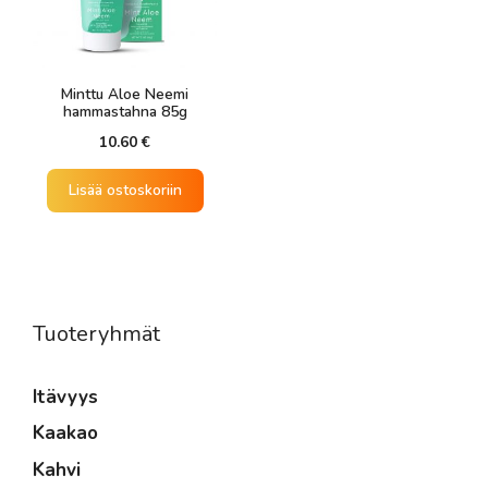
Minttu Aloe Neemi
hammastahna 85g
10.60
€
Lisää ostoskoriin
Tuoteryhmät
Itävyys
Kaakao
Kahvi