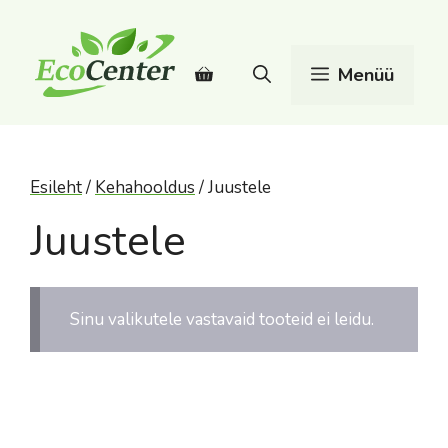
Skip
to
content
Menüü
Esileht
/
Kehahooldus
/ Juustele
Juustele
Sinu valikutele vastavaid tooteid ei leidu.