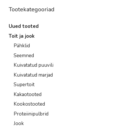
Tootekategooriad
Uued tooted
Toit ja jook
Pähklid
Seemned
Kuivatatud puuvili
Kuivatatud marjad
Supertoit
Kakaotooted
Kookostooted
Proteiinipulbrid
Jook