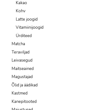
Kakao
Kohv
Latte joogid
Vitamiinijoogid
Ürditeed
Matcha
Teraviljad
Leivasegud
Maitseained
Magustajad
Õlid ja äädikad
Kastmed
Kanepitooted
Maiustused