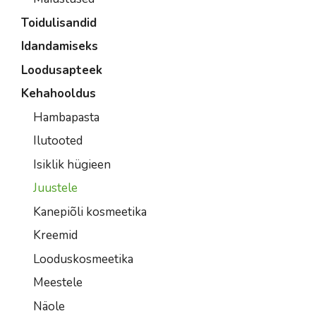
Toidulisandid
Idandamiseks
Loodusapteek
Kehahooldus
Hambapasta
Ilutooted
Isiklik hügieen
Juustele
Kanepiõli kosmeetika
Kreemid
Looduskosmeetika
Meestele
Näole