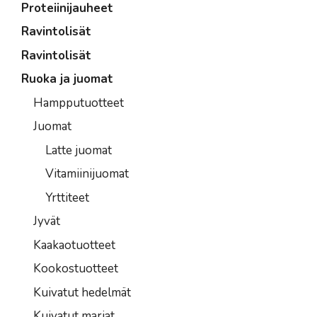
Proteiinijauheet
Ravintolisät
Ravintolisät
Ruoka ja juomat
Hampputuotteet
Juomat
Latte juomat
Vitamiinijuomat
Yrttiteet
Jyvät
Kaakaotuotteet
Kookostuotteet
Kuivatut hedelmät
Kuivatut marjat