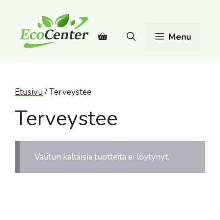
Siirry
sisältöön
Menu
Etusivu
/ Terveystee
Terveystee
Valitun kaltaisia tuotteita ei löytynyt.